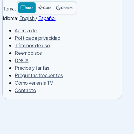
Tema:
Auto
Claro
Oscuro
Tema
Tema
Tema
del
claro
oscuro
Idioma:
English
/
Español
sistema
Acerca de
Política de privacidad
Términos de uso
Reembolsos
DMCA
Precios y tarifas
Preguntas frecuentes
Cómo ver en la TV
Contacto