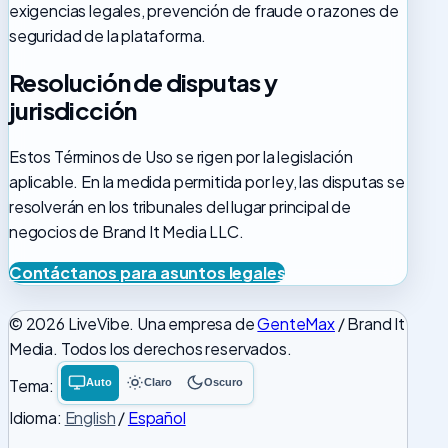
exigencias legales, prevención de fraude o razones de
seguridad de la plataforma.
Resolución de disputas y
jurisdicción
Estos Términos de Uso se rigen por la legislación
aplicable. En la medida permitida por ley, las disputas se
resolverán en los tribunales del lugar principal de
negocios de Brand It Media LLC.
Contáctanos para asuntos legales
© 2026 LiveVibe. Una empresa de
GenteMax
/ Brand It
Media. Todos los derechos reservados.
Tema:
Auto
Claro
Oscuro
Tema
Tema
Tema
del
claro
oscuro
Idioma:
English
/
Español
sistema