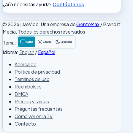
¿Aún necesitas ayuda?
Contáctanos
.
© 2026 LiveVibe. Una empresa de
GenteMax
/ Brand It
Media. Todos los derechos reservados.
Tema:
Auto
Claro
Oscuro
Tema
Tema
Tema
del
claro
oscuro
Idioma:
English
/
Español
sistema
Acerca de
Política de privacidad
Términos de uso
Reembolsos
DMCA
Precios y tarifas
Preguntas frecuentes
Cómo ver en la TV
Contacto