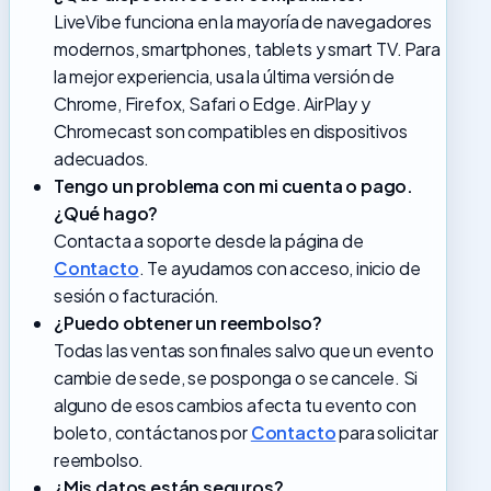
LiveVibe funciona en la mayoría de navegadores
modernos, smartphones, tablets y smart TV. Para
la mejor experiencia, usa la última versión de
Chrome, Firefox, Safari o Edge. AirPlay y
Chromecast son compatibles en dispositivos
adecuados.
Tengo un problema con mi cuenta o pago.
¿Qué hago?
Contacta a soporte desde la página de
Contacto
. Te ayudamos con acceso, inicio de
sesión o facturación.
¿Puedo obtener un reembolso?
Todas las ventas son finales salvo que un evento
cambie de sede, se posponga o se cancele. Si
alguno de esos cambios afecta tu evento con
boleto, contáctanos por
Contacto
para solicitar
reembolso.
¿Mis datos están seguros?