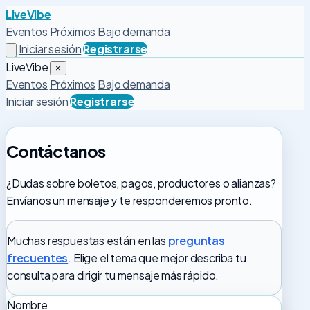
LiveVibe
Eventos
Próximos
Bajo demanda
Iniciar sesión
Registrarse
LiveVibe
×
Eventos
Próximos
Bajo demanda
Iniciar sesión
Registrarse
Contáctanos
¿Dudas sobre boletos, pagos, productores o alianzas?
Envíanos un mensaje y te responderemos pronto.
Muchas respuestas están en las
preguntas
frecuentes
. Elige el tema que mejor describa tu
consulta para dirigir tu mensaje más rápido.
Nombre