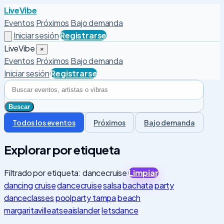
LiveVibe
Eventos
Próximos
Bajo demanda
Iniciar sesión
Registrarse
LiveVibe
×
Eventos
Próximos
Bajo demanda
Iniciar sesión
Registrarse
Todos los eventos
Próximos
Bajo demanda
Explorar por etiqueta
Filtrado por etiqueta: dancecruise
Limpiar
dancing
cruise
dancecruise
salsa
bachata
party
danceclasses
poolparty tampa
beach
margaritavilleatseaislander
letsdance