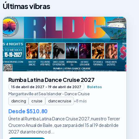
Últimas vibras
Rumba
Latina
Dance
Cruise
2027
Rumba Latina Dance Cruise 2027
15 de abril de 2027 – 19 de abril de 2027
Boletos
Margaritaville at Sea Islander - Dance Cruise
dancing
cruise
dancecruise
+8 más
Desde $510.80
Únete al Rumba Latina Dance Cruise 2027, nuestro Tercer
Crucero Anual de Baile, que zarpará del 15 al 19 de abril de
2027 durante cinco d...